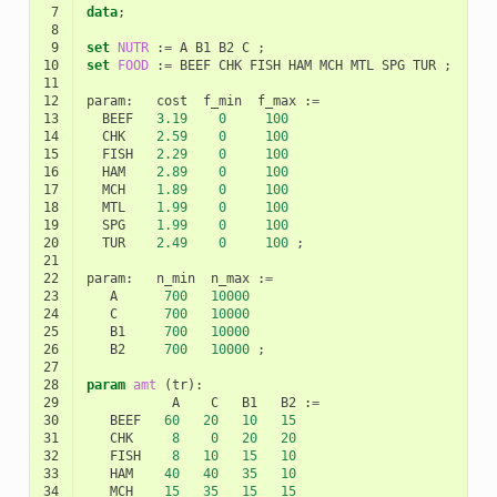
 7
data
;
 8
 9
set
NUTR
:
=
A
B1
B2
C
;
10
set
FOOD
:
=
BEEF
CHK
FISH
HAM
MCH
MTL
SPG
TUR
;
11
12
param
:
cost
f_min
f_max
:
=
13
BEEF
3.19
0
100
14
CHK
2.59
0
100
15
FISH
2.29
0
100
16
HAM
2.89
0
100
17
MCH
1.89
0
100
18
MTL
1.99
0
100
19
SPG
1.99
0
100
20
TUR
2.49
0
100
;
21
22
param
:
n_min
n_max
:
=
23
A
700
10000
24
C
700
10000
25
B1
700
10000
26
B2
700
10000
;
27
28
param
amt
(
tr
):
29
A
C
B1
B2
:
=
30
BEEF
60
20
10
15
31
CHK
8
0
20
20
32
FISH
8
10
15
10
33
HAM
40
40
35
10
34
MCH
15
35
15
15