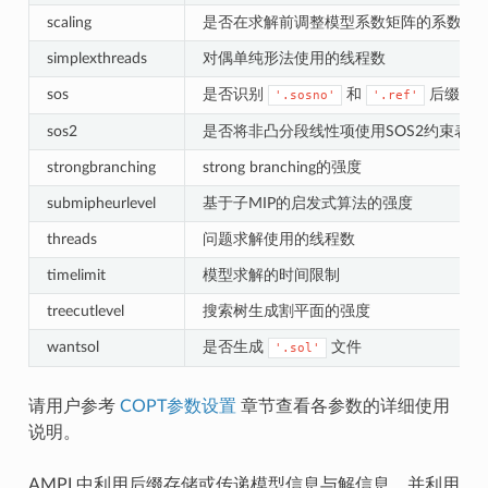
scaling
是否在求解前调整模型系数矩阵的系数
simplexthreads
对偶单纯形法使用的线程数
sos
是否识别
和
后缀
'.sosno'
'.ref'
sos2
是否将非凸分段线性项使用SOS2约束表示
strongbranching
strong branching的强度
submipheurlevel
基于子MIP的启发式算法的强度
threads
问题求解使用的线程数
timelimit
模型求解的时间限制
treecutlevel
搜索树生成割平面的强度
wantsol
是否生成
文件
'.sol'
请用户参考
COPT参数设置
章节查看各参数的详细使用
说明。
AMPL中利用后缀存储或传递模型信息与解信息，并利用