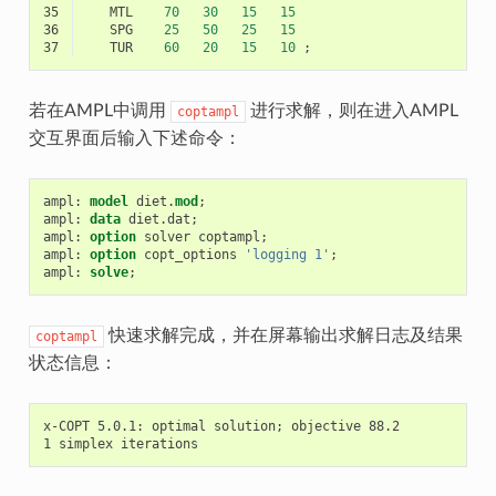
35
MTL
70
30
15
15
36
SPG
25
50
25
15
37
TUR
60
20
15
10
;
若在AMPL中调用
进行求解，则在进入AMPL
coptampl
交互界面后输入下述命令：
ampl
:
model
diet.
mod
;
ampl
:
data
diet.dat
;
ampl
:
option
solver
coptampl
;
ampl
:
option
copt_options
'logging 1'
;
ampl
:
solve
;
快速求解完成，并在屏幕输出求解日志及结果
coptampl
状态信息：
x-COPT 5.0.1: optimal solution; objective 88.2
