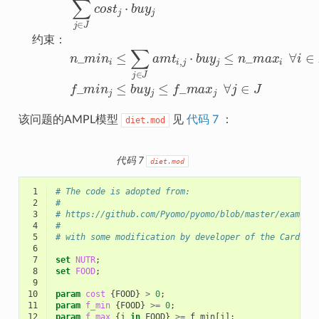
约
束
：
该问题的AMPL模型
见
代码 7
：
diet.mod
代码 7
diet.mod
 1
# The code is adopted from:
 2
#
 3
# https://github.com/Pyomo/pyomo/blob/master/example
 4
#
 5
# with some modification by developer of the Cardina
 6
 7
set
NUTR
;
 8
set
FOOD
;
 9
10
param
cost
{
FOOD
}
>
0
;
11
param
f_min
{
FOOD
}
>=
0
;
12
param
f_max
{
j
in
FOOD
}
>=
f_min
[
j
];