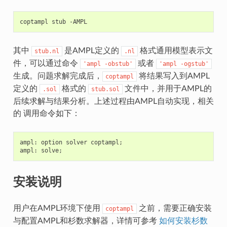
coptampl
stub
其中
是AMPL定义的
格式通用模型表示文
stub.nl
.nl
件，可以通过命令
或者
'ampl
-obstub'
'ampl
-ogstub'
生成。问题求解完成后，
将结果写入到AMPL
coptampl
定义的
格式的
文件中，并用于AMPL的
.sol
stub.sol
后续求解与结果分析。上述过程由AMPL自动实现，相关
的 调用命令如下：
ampl:
option
solver
coptampl
;
ampl:
solve
;
安装说明
用户在AMPL环境下使用
之前，需要正确安装
coptampl
与配置AMPL和杉数求解器，详情可参考
如何安装杉数