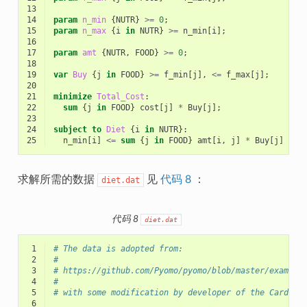
13
14
param
n_min
{
NUTR
}
>=
0
;
15
param
n_max
{
i
in
NUTR
}
>=
n_min
[
i
];
16
17
param
amt
{
NUTR
,
FOOD
}
>=
0
;
18
19
var
Buy
{
j
in
FOOD
}
>=
f_min
[
j
],
<=
f_max
[
j
];
20
21
minimize
Total_Cost
:
22
sum
{
j
in
FOOD
}
cost
[
j
]
*
Buy
[
j
];
23
24
subject to
Diet
{
i
in
NUTR
}:
25
n_min
[
i
]
<=
sum
{
j
in
FOOD
}
amt
[
i
,
j
]
*
Buy
[
j
]
<=
求解所需的数据
见
代码 8
：
diet.dat
代码 8
diet.dat
 1
# The data is adopted from:
 2
# 
 3
# https://github.com/Pyomo/pyomo/blob/master/example
 4
#
 5
# with some modification by developer of the Cardina
 6