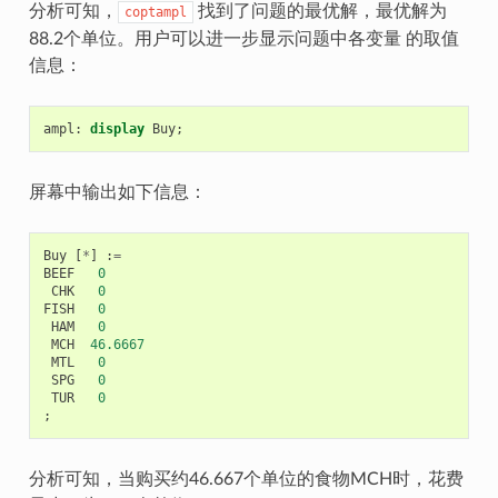
分析可知，
找到了问题的最优解，最优解为
coptampl
88.2个单位。用户可以进一步显示问题中各变量 的取值
信息：
ampl
:
display
Buy
;
屏幕中输出如下信息：
Buy
[
*
]
:
=
BEEF
0
CHK
0
FISH
0
HAM
0
MCH
46.6667
MTL
0
SPG
0
TUR
0
;
分析可知，当购买约46.667个单位的食物MCH时，花费