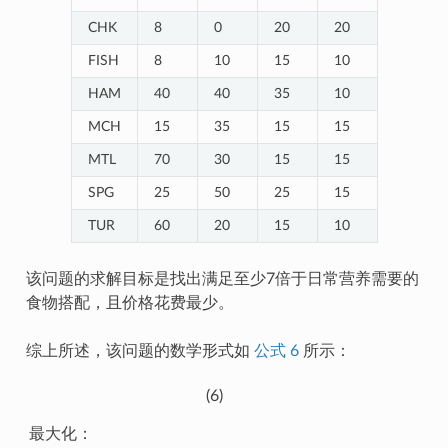
CHK
8
0
20
20
FISH
8
10
15
10
HAM
40
40
35
10
MCH
15
35
15
15
MTL
70
30
15
15
SPG
25
50
25
15
TUR
60
20
15
10
该问题的求解目标是找出满足至少7倍于日常营养需要的
食物搭配，且价格花费最少。
综上所述，该问题的数学形式如
公式 6
所示：
(6)
约束：
n
_
m
i
n
最大化：
i
≤
∑
j
∈
J
a
m
∑
t
j
∈
,
j
⋅
J
b
c
u
o
y
s
j
t
≤
j
⋅
n
b
_
u
m
y
j
a
x
i
∀
i
∈
I
f
_
m
i
n
j
≤
最
大
化
：